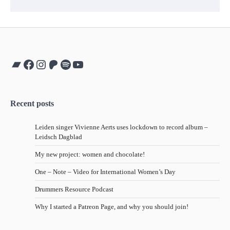
Bandcamp
Facebook
Instagram
Patreon
Spotify
YouTube
Recent posts
Leiden singer Vivienne Aerts uses lockdown to record album –
Leidsch Dagblad
My new project: women and chocolate!
One – Note – Video for International Women’s Day
Drummers Resource Podcast
Why I started a Patreon Page, and why you should join!