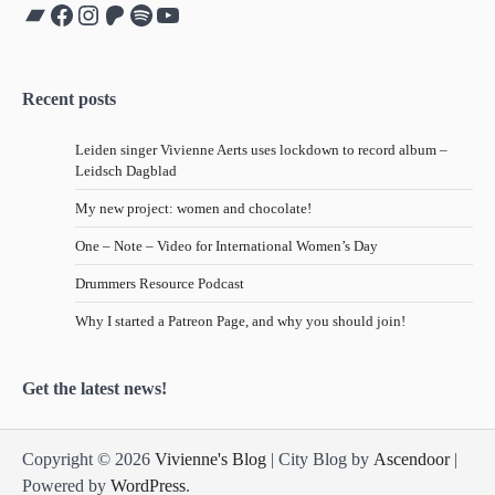
Bandcamp
Facebook
Instagram
Patreon
Spotify
YouTube
Recent posts
Leiden singer Vivienne Aerts uses lockdown to record album –
Leidsch Dagblad
My new project: women and chocolate!
One – Note – Video for International Women’s Day
Drummers Resource Podcast
Why I started a Patreon Page, and why you should join!
Get the latest news!
Copyright © 2026
Vivienne's Blog
| City Blog by
Ascendoor
|
Powered by
WordPress
.