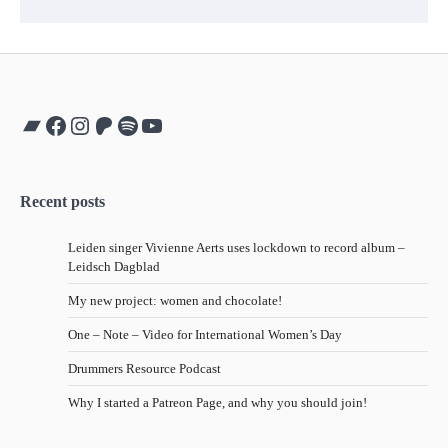
Bandcamp
Facebook
Instagram
Patreon
Spotify
YouTube
Recent posts
Leiden singer Vivienne Aerts uses lockdown to record album –
Leidsch Dagblad
My new project: women and chocolate!
One – Note – Video for International Women’s Day
Drummers Resource Podcast
Why I started a Patreon Page, and why you should join!