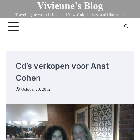
Vivienne's Blog
Skip
to
Traveling between Leiden and New York, for Jazz and Chocolate
content
Cd’s verkopen voor Anat
Cohen
October 20, 2012