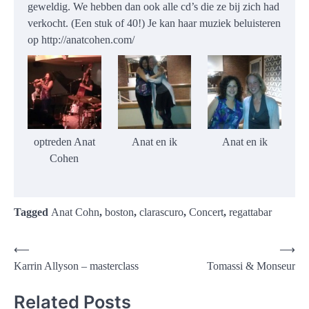
geweldig. We hebben dan ook alle cd’s die ze bij zich had
verkocht. (Een stuk of 40!) Je kan haar muziek beluisteren
op http://anatcohen.com/
optreden Anat
Anat en ik
Anat en ik
Cohen
Tagged
Anat Cohn
,
boston
,
clarascuro
,
Concert
,
regattabar
Post
⟵
⟶
Karrin Allyson – masterclass
Tomassi & Monseur
navigation
Related Posts