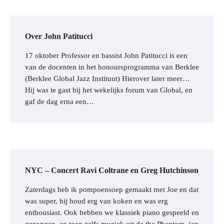
Over John Patitucci
17 oktober Professor en bassist John Patitucci is een
van de docenten in het honoursprogramma van Berklee
(Berklee Global Jazz Instituut) Hierover later meer…
Hij was te gast bij het wekelijks forum van Global, en
gaf de dag erna een…
NYC – Concert Ravi Coltrane en Greg Hutchinson
Zaterdags heb ik pompoensoep gemaakt met Joe en dat
was super, hij houd erg van koken en was erg
enthousiast. Ook hebben we klassiek piano gespeeld en
gezongen, en toen zelfs muziek uit de the Phantom, (en