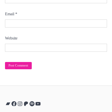
Email
*
Website
Bandcamp
Facebook
Instagram
Patreon
Spotify
YouTube