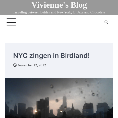
Vivienne's Blog
Skip
to
Traveling between Leiden and New York, for Jazz and Chocolate
content
NYC zingen in Birdland!
November 12, 2012