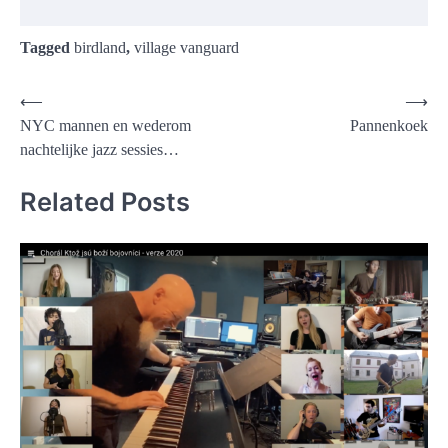
Tagged
birdland
,
village vanguard
Post
⟵
⟶
NYC mannen en wederom
Pannenkoek
navigation
nachtelijke jazz sessies…
Related Posts