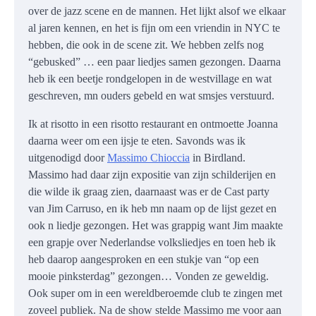
over de jazz scene en de mannen. Het lijkt alsof we elkaar
al jaren kennen, en het is fijn om een vriendin in NYC te
hebben, die ook in de scene zit. We hebben zelfs nog
“gebusked” … een paar liedjes samen gezongen. Daarna
heb ik een beetje rondgelopen in de westvillage en wat
geschreven, mn ouders gebeld en wat smsjes verstuurd.
Ik at risotto in een risotto restaurant en ontmoette Joanna
daarna weer om een ijsje te eten. Savonds was ik
uitgenodigd door
Massimo Chioccia
in Birdland.
Massimo had daar zijn expositie van zijn schilderijen en
die wilde ik graag zien, daarnaast was er de Cast party
van Jim Carruso, en ik heb mn naam op de lijst gezet en
ook n liedje gezongen. Het was grappig want Jim maakte
een grapje over Nederlandse volksliedjes en toen heb ik
heb daarop aangesproken en een stukje van “op een
mooie pinksterdag” gezongen… Vonden ze geweldig.
Ook super om in een wereldberoemde club te zingen met
zoveel publiek. Na de show stelde Massimo me voor aan