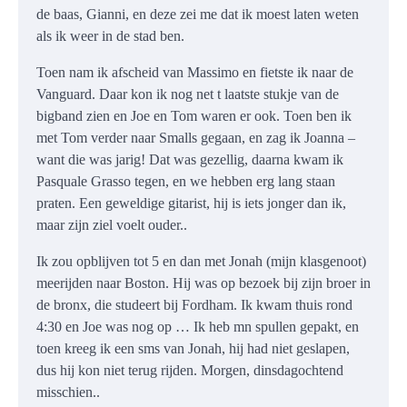
de baas, Gianni, en deze zei me dat ik moest laten weten
als ik weer in de stad ben.
Toen nam ik afscheid van Massimo en fietste ik naar de
Vanguard. Daar kon ik nog net t laatste stukje van de
bigband zien en Joe en Tom waren er ook. Toen ben ik
met Tom verder naar Smalls gegaan, en zag ik Joanna –
want die was jarig! Dat was gezellig, daarna kwam ik
Pasquale Grasso tegen, en we hebben erg lang staan
praten. Een geweldige gitarist, hij is iets jonger dan ik,
maar zijn ziel voelt ouder..
Ik zou opblijven tot 5 en dan met Jonah (mijn klasgenoot)
meerijden naar Boston. Hij was op bezoek bij zijn broer in
de bronx, die studeert bij Fordham. Ik kwam thuis rond
4:30 en Joe was nog op … Ik heb mn spullen gepakt, en
toen kreeg ik een sms van Jonah, hij had niet geslapen,
dus hij kon niet terug rijden. Morgen, dinsdagochtend
misschien..