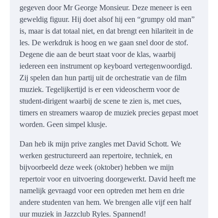
gegeven door Mr George Monsieur. Deze meneer is een
geweldig figuur. Hij doet alsof hij een “grumpy old man”
is, maar is dat totaal niet, en dat brengt een hilariteit in de
les. De werkdruk is hoog en we gaan snel door de stof.
Degene die aan de beurt staat voor de klas, waarbij
iedereen een instrument op keyboard vertegenwoordigd.
Zij spelen dan hun partij uit de orchestratie van de film
muziek. Tegelijkertijd is er een videoscherm voor de
student-dirigent waarbij de scene te zien is, met cues,
timers en streamers waarop de muziek precies gepast moet
worden. Geen simpel klusje.
Dan heb ik mijn prive zangles met David Schott. We
werken gestructureerd aan repertoire, techniek, en
bijvoorbeeld deze week (oktober) hebben we mijn
repertoir voor en uitvoering doorgewerkt. David heeft me
namelijk gevraagd voor een optreden met hem en drie
andere studenten van hem. We brengen alle vijf een half
uur muziek in Jazzclub Ryles. Spannend!