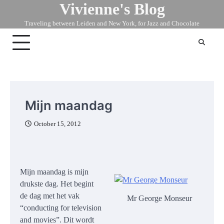
Vivienne's Blog
Skip
to
Traveling between Leiden and New York, for Jazz and Chocolate
content
Mijn maandag
October 15, 2012
Mijn maandag is mijn
drukste dag. Het begint
de dag met het vak
Mr George Monseur
“conducting for television
and movies”. Dit wordt