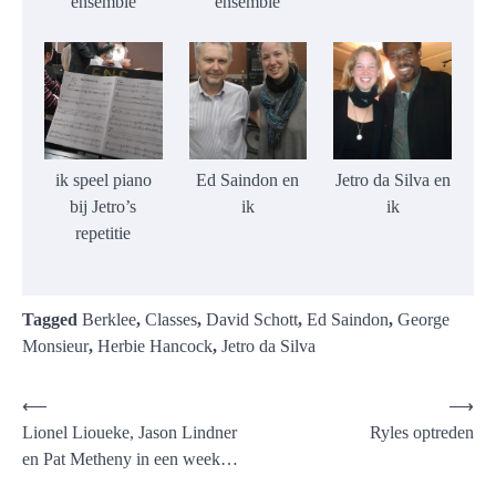
ensemble
ensemble
ik speel piano
Ed Saindon en
Jetro da Silva en
bij Jetro’s
ik
ik
repetitie
Tagged
Berklee
,
Classes
,
David Schott
,
Ed Saindon
,
George
Monsieur
,
Herbie Hancock
,
Jetro da Silva
Post
⟵
⟶
Lionel Lioueke, Jason Lindner
Ryles optreden
navigation
en Pat Metheny in een week…