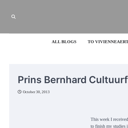
Skip
to
content
ALL BLOGS
TO VIVIENNEAER
Prins Bernhard Cultuur
October 30, 2013
This week I received
to finish my studies