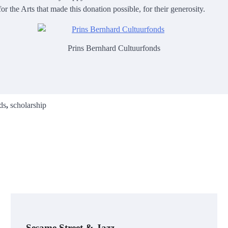
r the Arts that made this donation possible, for their generosity.
Prins Bernhard Cultuurfonds
ds
,
scholarship
Sesame Street & Jazz