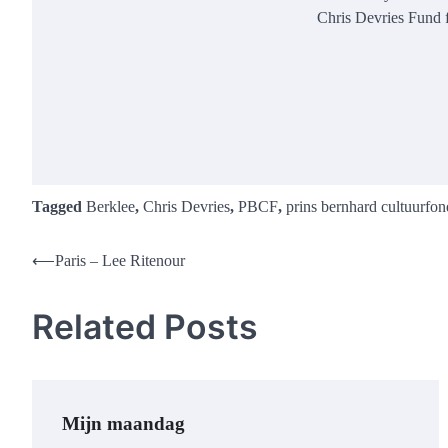
Chris Devries Fund fo
Tagged
Berklee
,
Chris Devries
,
PBCF
,
prins bernhard cultuurfon
Post
⟵
Paris – Lee Ritenour
navigation
Related Posts
Mijn maandag